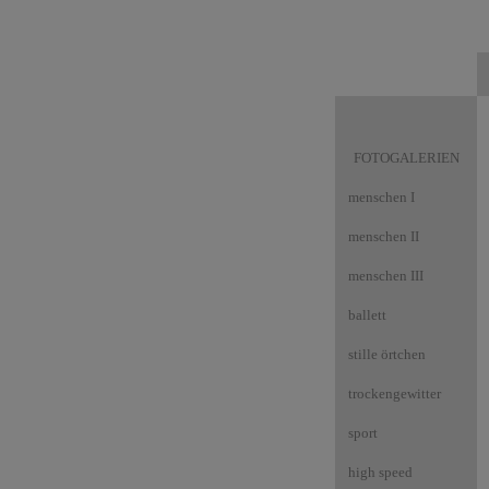
FOTOGALERIEN
menschen I
menschen II
menschen III
ballett
stille örtchen
trockengewitter
sport
high speed